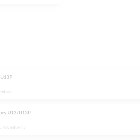
/ U13P
benhavn
ators U12/U13P
0 Køvenhavn S