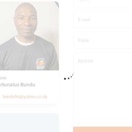
E-mail
Emne
Besked
æner
rtunatus Bundu
bundufm@yahoo.co.uk