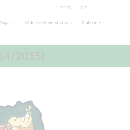
Tilmelding
Log på
Vespas
Østerbro Silversharks
Klubben
014/2015)