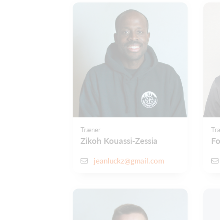
Træner
Tr
Zikoh Kouassi-Zessia
Fo
jeanluckz@gmail.com