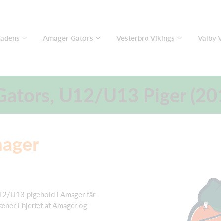
adens
Amager Gators
Vesterbro Vikings
Valby 
ators, U12/U13 Piger (2
mager
 U12/U13 pigehold i Amager får
ræner i hjertet af Amager og