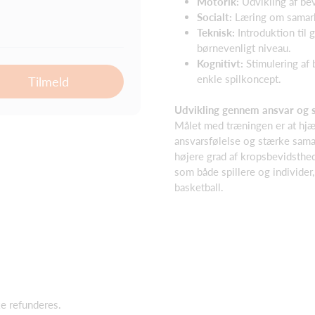
Motorik:
Udvikling af be
Socialt:
Læring om samarbe
Teknisk:
Introduktion til
børnevenligt niveau.
Kognitivt:
Stimulering af
enkle spilkoncept.
Tilmeld
Udvikling gennem ansvar og 
Målet med træningen er at hjæ
ansvarsfølelse og stærke sama
højere grad af kropsbevidsthed
som både spillere og individe
basketball.
ke refunderes.