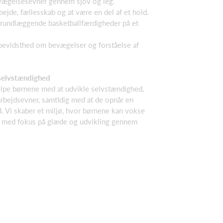
vægelsesevner gennem sjov og leg.
jde, fællesskab og at være en del af et hold.
 grundlæggende basketballfærdigheder på et
 bevidsthed om bevægelser og forståelse af
selvstændighed
lpe børnene med at udvikle selvstændighed,
rbejdsevner, samtidig med at de opnår en
. Vi skaber et miljø, hvor børnene kan vokse
r, med fokus på glæde og udvikling gennem