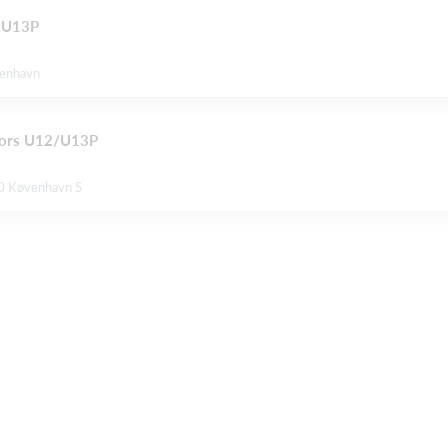
/ U13P
benhavn
ators U12/U13P
0 Køvenhavn S