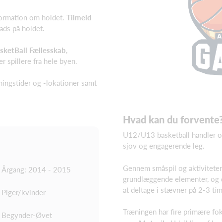
nformation om holdet.
Tilmeld
lads på holdet.
ketBall Fællesskab
,
 spillere fra hele byen.
ningstider og -lokationer samt
Hvad kan du forvente
U12/U13 basketball handler om
sjov og engagerende leg.
Gennem småspil og aktiviteter 
Årgang: 2014 - 2015
grundlæggende elementer, og d
at deltage i stævner på 2-3 ti
Piger/kvinder
Træningen har fire primære fo
Begynder-Øvet