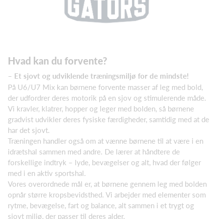
Hvad kan du forvente?
– Et sjovt og udviklende træningsmiljø for de mindste!
På U6/U7 Mix kan børnene forvente masser af leg med bold,
der udfordrer deres motorik på en sjov og stimulerende måde.
Vi kravler, klatrer, hopper og leger med bolden, så børnene
gradvist udvikler deres fysiske færdigheder, samtidig med at de
har det sjovt.
Træningen handler også om at vænne børnene til at være i en
idrætshal sammen med andre. De lærer at håndtere de
forskellige indtryk – lyde, bevægelser og alt, hvad der følger
med i en aktiv sportshal.
Vores overordnede mål er, at børnene gennem leg med bolden
opnår større kropsbevidsthed. Vi arbejder med elementer som
rytme, bevægelse, fart og balance, alt sammen i et trygt og
sjovt miljø, der passer til deres alder.