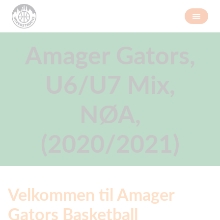
Amager Gators,
U6/U7 Mix,
NØA,
(2020/2021)
Velkommen til Amager
Gators Basketball