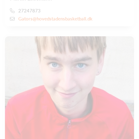
27247873
Gators@hovedstadensbasketball.dk