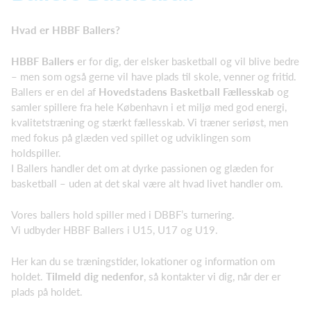
Hvad er HBBF Ballers?
HBBF Ballers
er for dig, der elsker basketball og vil blive bedre
– men som også gerne vil have plads til skole, venner og fritid.
Ballers er en del af
Hovedstadens Basketball Fællesskab
og
samler spillere fra hele København i et miljø med god energi,
kvalitetstræning og stærkt fællesskab. Vi træner seriøst, men
med fokus på glæden ved spillet og udviklingen som
holdspiller.
I Ballers handler det om at dyrke passionen og glæden for
basketball – uden at det skal være alt hvad livet handler om.
Vores ballers hold spiller med i DBBF’s turnering.
Vi udbyder HBBF Ballers i U15, U17 og U19.
Her kan du se træningstider, lokationer og information om
holdet.
Tilmeld dig nedenfor
, så kontakter vi dig, når der er
plads på holdet.