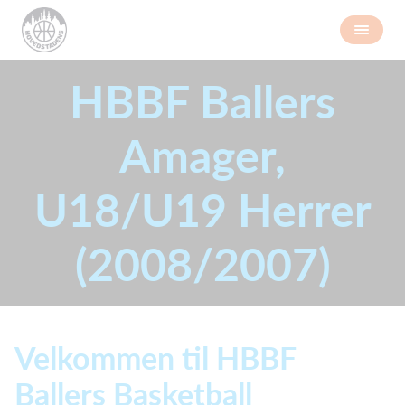
HBBF Ballers
Amager,
U18/U19 Herrer
(2008/2007)
Velkommen til HBBF
Ballers Basketball