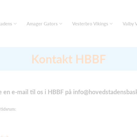
adens
Amager Gators
Vesterbro Vikings
Valby 
Kontakt HBBF
e en e-mail til os i HBBF på
info@hovedstadensbask
e tidsrum: