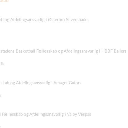
skab
b og Afdelingsansvarlig i Østerbro Silversharks
dstadens Basketball Fællesskab og Afdelingsansvarlig i HBBF Ballers
dk
skab og Afdelingsansvarlig i Amager Gators
k
l Fællesskab og Afdelingsansvarlig i Valby Vespas
k