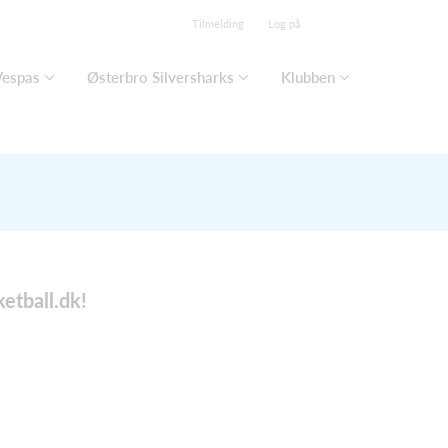
Tilmelding
Log på
Vespas
Østerbro Silversharks
Klubben
etball.dk
!