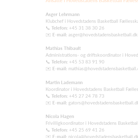
Ansatte i Hovedstadens Basketball Fælles
Asger Lehrmann
Klubchef i Hovedstadens Basketball Fællesska
📞
Telefon:
+45 31 38 30 26
✉️
E-mail:
asger@hovedstadensbasketball.dk
Mathias Thibault
Administrations- og driftskoordinator i Hove
📞
Telefon:
+45 53 83 91 90
✉️
E-mail:
mathias@hovedstadensbasketball.
Martin Lademann
Koordinator i Hovedstadens Basketball Fælles
📞
Telefon:
+45 27 24 78 73
✉️
E-mail:
gators@hovedstadensbasketball.d
Nicola Hagen
Frivilligkoordinator i Hovedstadens Basketbal
📞
Telefon:
+45 25 69 41 26
✉️
E-mail:
nicola@hovedstadensbasketball.d