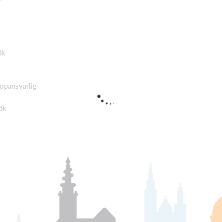
dk
opansvarlig
dk