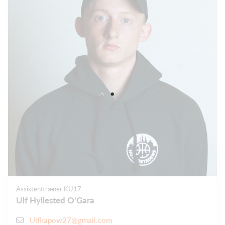
Assistenttræner KU17
Ulf Hyllested O'Gara
Ulfkapow27@gmail.com