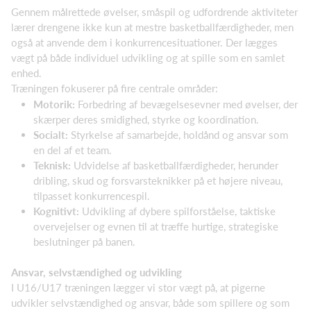
Gennem målrettede øvelser, småspil og udfordrende aktiviteter
lærer drengene ikke kun at mestre basketballfærdigheder, men
også at anvende dem i konkurrencesituationer. Der lægges
vægt på både individuel udvikling og at spille som en samlet
enhed.
Træningen fokuserer på fire centrale områder:
Motorik:
Forbedring af bevægelsesevner med øvelser, der
skærper deres smidighed, styrke og koordination.
Socialt:
Styrkelse af samarbejde, holdånd og ansvar som
en del af et team.
Teknisk:
Udvidelse af basketballfærdigheder, herunder
dribling, skud og forsvarsteknikker på et højere niveau,
tilpasset konkurrencespil.
Kognitivt:
Udvikling af dybere spilforståelse, taktiske
overvejelser og evnen til at træffe hurtige, strategiske
beslutninger på banen.
Ansvar, selvstændighed og udvikling
I U16/U17 træningen lægger vi stor vægt på, at pigerne
udvikler selvstændighed og ansvar, både som spillere og som