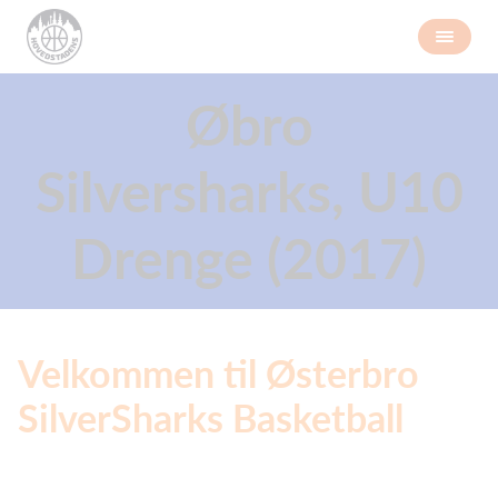
Øbro
Silversharks, U10
Drenge (2017)
Velkommen til Østerbro
SilverSharks Basketball