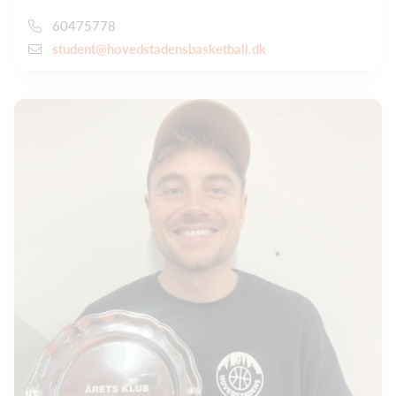
60475778
student@hovedstadensbasketball.dk