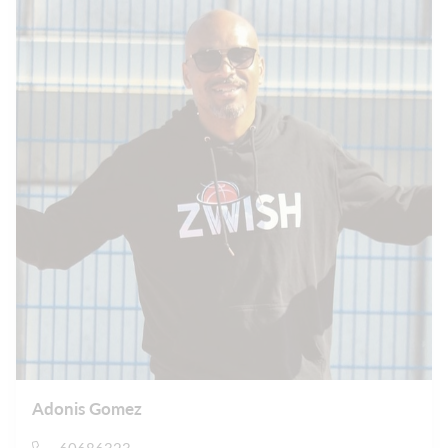
Adonis Gomez
60686323